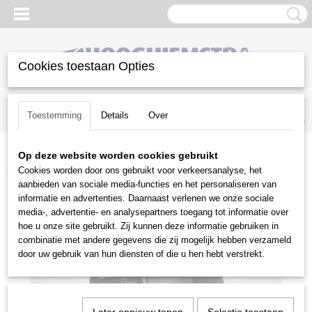
Cookies toestaan Opties
Inloggen
Registreren
UW WINKELWAGEN
Toestemming
Details
Over
Geen producten
(0)
Op deze website worden cookies gebruikt
Home
>
Gazononderhoud
>
Beregeningstechniek
>
PE
Cookies worden door ons gebruikt voor verkeersanalyse, het
koppelingen
>
PE eindkap 32mm
aanbieden van sociale media-functies en het personaliseren van
informatie en advertenties. Daarnaast verlenen we onze sociale
media-, advertentie- en analysepartners toegang tot informatie over
hoe u onze site gebruikt. Zij kunnen deze informatie gebruiken in
combinatie met andere gegevens die zij mogelijk hebben verzameld
door uw gebruik van hun diensten of die u hen hebt verstrekt.