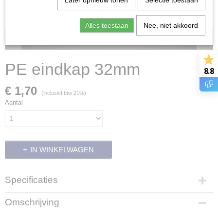
Later opnieuw tonen
Selectie toestaan
Alles toestaan
Nee, niet akkoord
Voorraad: 0
PE eindkap 32mm
8.8
€ 1,70
(inclusief btw 21%)
Aantal
IN WINKELWAGEN
Specificaties
Productcode
Omschrijving
14209