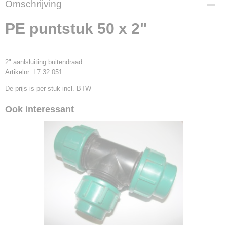
Omschrijving
3916
Productcode leverancier
PE puntstuk 50 x 2"
L7.32.051
2" aanlsluiting buitendraad
Artikelnr: L7.32.051
De prijs is per stuk incl. BTW
Ook interessant