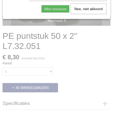
Alles toestaan
Nee, niet akkoord
Voorraad: 9
PE puntstuk 50 x 2"
L7.32.051
€ 8,30
(inclusief btw 21%)
Aantal
IN WINKELWAGEN
Specificaties
Productcode