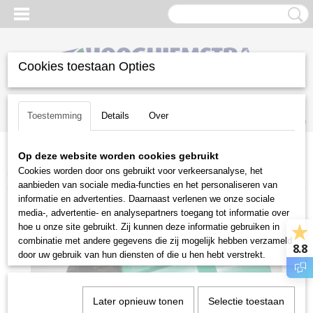
Cookies toestaan Opties
Inloggen
Registreren
UW WINKELWAGEN
Toestemming
Details
Over
Geen producten
(0)
Op deze website worden cookies gebruikt
Home
>
Gazononderhoud
>
Beregeningstechniek
>
PE
Cookies worden door ons gebruikt voor verkeersanalyse, het
koppelingen
>
PE puntstuk 50 x 2" L7.32.051
aanbieden van sociale media-functies en het personaliseren van
informatie en advertenties. Daarnaast verlenen we onze sociale
media-, advertentie- en analysepartners toegang tot informatie over
hoe u onze site gebruikt. Zij kunnen deze informatie gebruiken in
combinatie met andere gegevens die zij mogelijk hebben verzameld
8.8
door uw gebruik van hun diensten of die u hen hebt verstrekt.
Later opnieuw tonen
Selectie toestaan