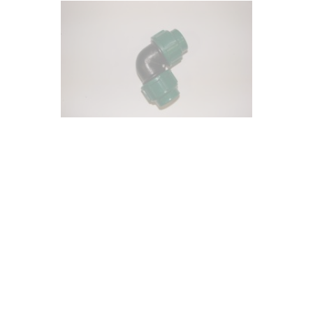
PE knie 25mm L7.20.025
€ 4,27
✔
Gratis bezorging vanaf € 100,- binnen NL
✔
Werkdagen voor 13:00u besteld, dezelfde