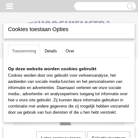
Cookies toestaan Opties
Inloggen
Registreren
UW WINKELWAGEN
Toestemming
Details
Over
Geen producten
(0)
Op deze website worden cookies gebruikt
Home
>
Gazononderhoud
>
Beregeningstechniek
>
Cookies worden door ons gebruikt voor verkeersanalyse, het
Insteekkoppelingen
>
T-stuk SBtee 12,5mm B.51.880
aanbieden van sociale media-functies en het personaliseren van
informatie en advertenties. Daarnaast verlenen we onze sociale
media-, advertentie- en analysepartners toegang tot informatie over
hoe u onze site gebruikt. Zij kunnen deze informatie gebruiken in
combinatie met andere gegevens die zij mogelijk hebben verzameld
door uw gebruik van hun diensten of die u hen hebt verstrekt.