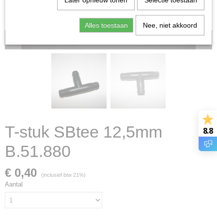
Later opnieuw tonen
Selectie toestaan
Alles toestaan
Nee, niet akkoord
Voorraad: 0
T-stuk SBtee 12,5mm
8.8
B.51.880
€ 0,40
(inclusief btw 21%)
Aantal