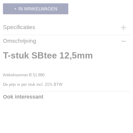
IN WINKELWAGEN
Specificaties
Productcode
Omschrijving
14194
Productcode leverancier
T-stuk SBtee 12,5mm
B.51.880
Artikelnummer:B.51.880
De prijs is per stuk incl. 21% BTW
Ook interessant