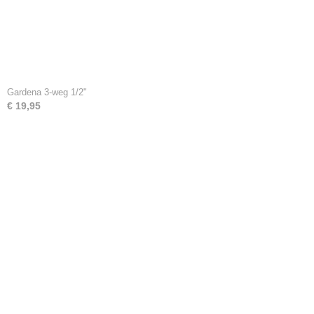
Gardena 3-weg 1/2"
€ 19,95