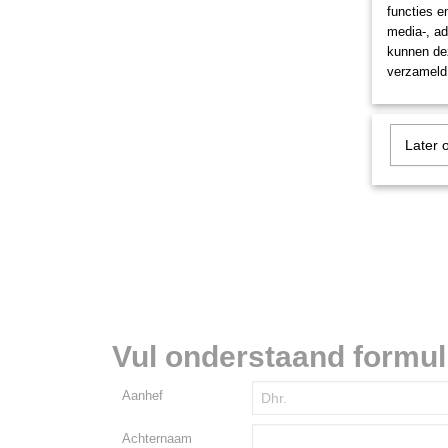
functies e
media-, ad
kunnen dez
verzameld 
Later 
Vul onderstaand formulie
Aanhef
Achternaam