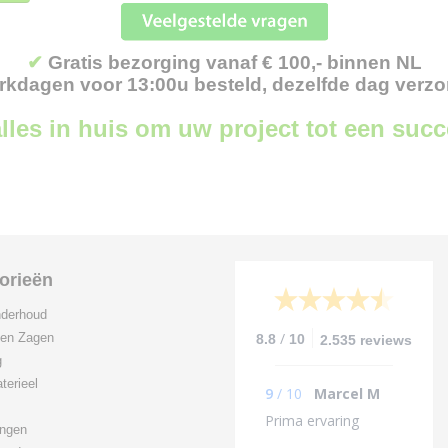
✔
Gratis bezorging vanaf € 100,- binnen NL
kdagen voor 13:00u besteld, dezelfde dag verz
lles in huis om uw project tot een suc
orieën
derhoud
/
 en Zagen
8.8
10
2.535 reviews
g
terieel
9
/
10
Marcel M
Prima ervaring
ingen