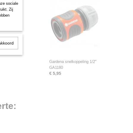
nze sociale
ikt. Zij
hebben
akkoord
Gardena snelkoppeling 1/2"
GA1180
€ 5,95
rte: