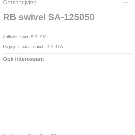
Omschrijving
3994
Productcode leverancier
RB swivel SA-125050
B.51.910
Artikelnummer: B.51.910
De prijs is per stuk incl. 21% BTW
Ook interessant