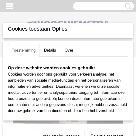
Cookies toestaan Opties
Inloggen
Registreren
UW WINKELWAGEN
Toestemming
Details
Over
Geen producten
(0)
Op deze website worden cookies gebruikt
Home
>
Gazononderhoud
>
Beregeningstechniek
>
Hulpstukken
>
Cookies worden door ons gebruikt voor verkeersanalyse, het
RB swivel SA-125050 B.51.910
aanbieden van sociale media-functies en het personaliseren van
informatie en advertenties. Daarnaast verlenen we onze sociale
media-, advertentie- en analysepartners toegang tot informatie over
hoe u onze site gebruikt. Zij kunnen deze informatie gebruiken in
combinatie met andere gegevens die zij mogelijk hebben verzameld
door uw gebruik van hun diensten of die u hen hebt verstrekt.