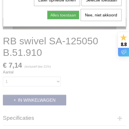
Later opnieuw tonen
Selectie toestaan
Alles toestaan
Nee, niet akkoord
Voorraad: 0
RB swivel SA-125050
8.8
B.51.910
€ 7,14
(inclusief btw 21%)
Aantal
IN WINKELWAGEN
Specificaties
Productcode