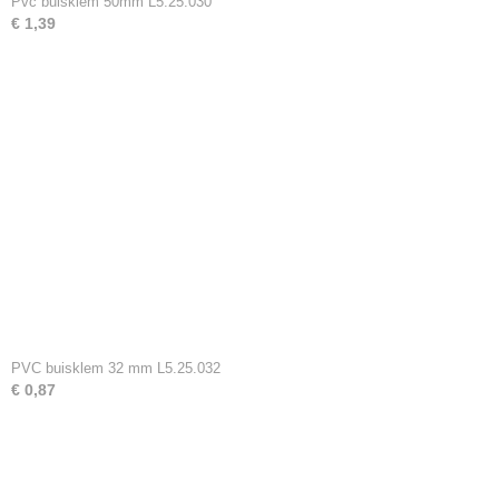
Pvc buisklem 50mm L5.25.030
€ 1,39
PVC buisklem 32 mm L5.25.032
€ 0,87