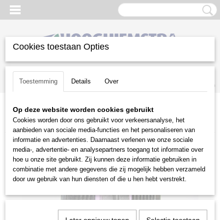
Cookies toestaan Opties
Inloggen
Registreren
UW WINKELWAGEN
Toestemming
Details
Over
Geen producten
(0)
Op deze website worden cookies gebruikt
Home
>
Gazononderhoud
>
Beregeningstechniek
>
Hulpstukken
>
Cookies worden door ons gebruikt voor verkeersanalyse, het
PP verloopnippel 2 x 1 1/2" 3.44.710
aanbieden van sociale media-functies en het personaliseren van
informatie en advertenties. Daarnaast verlenen we onze sociale
media-, advertentie- en analysepartners toegang tot informatie over
hoe u onze site gebruikt. Zij kunnen deze informatie gebruiken in
combinatie met andere gegevens die zij mogelijk hebben verzameld
door uw gebruik van hun diensten of die u hen hebt verstrekt.