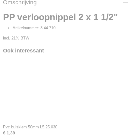
Omschrijving
13913
Productcode leverancier
PP verloopnippel 2 x 1 1/2"
3.44.710
Artikelnummer: 3.44.710
incl. 21% BTW
Ook interessant
Pvc buisklem 50mm L5.25.030
€ 1,39