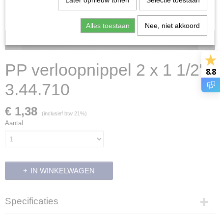
Later opnieuw tonen
Selectie toestaan
Alles toestaan
Nee, niet akkoord
Voorraad: 4
PP verloopnippel 2 x 1 1/2"
8.8
3.44.710
€ 1,38
(inclusief btw 21%)
Aantal
IN WINKELWAGEN
Specificaties
Productcode