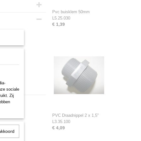
Pvc buisklem 50mm
L5.25.030
€ 1,39
ia-
nze sociale
ikt. Zij
hebben
PVC Draadnippel 2 x 1,5"
L3.35.100
€ 4,09
akkoord