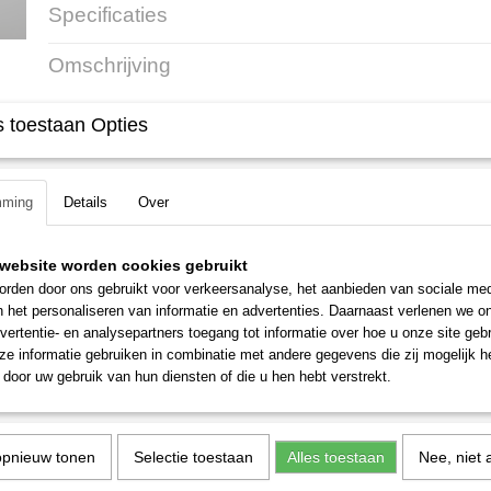
Specificaties
Productcode
14102
Omschrijving
Productcode leverancier
L1.40.015
PVC Puntstuk 3/4" x 25
 toestaan Opties
mming
Details
Over
Artikelnr: L1.40.015
website worden cookies gebruikt
rden door ons gebruikt voor verkeersanalyse, het aanbieden van sociale med
De prijs is per stuk incl. 21% BTW
n het personaliseren van informatie en advertenties. Daarnaast verlenen we o
vertentie- en analysepartners toegang tot informatie over hoe u onze site gebru
e informatie gebruiken in combinatie met andere gegevens die zij mogelijk 
door uw gebruik van hun diensten of die u hen hebt verstrekt.
opnieuw tonen
Selectie toestaan
Alles toestaan
Nee, niet 