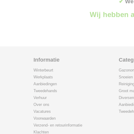
✔
Wer
Wij hebben a
Informatie
Categ
Winterbeurt
Gazonon
Werkplaats
Snoeien
Aanbiedingen
Reinigin
Tweedehands
Groot ma
Verhuur
Diversen
Over ons
Aanbied
Vacatures
Tweedeh
Voorwaarden
Verzend- en retourinformatie
Klachten