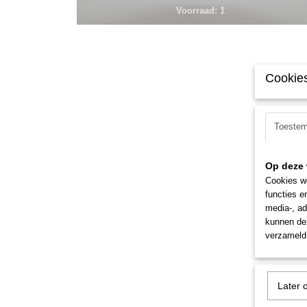
Voorraad: 1
Cookies
Toeste
Op deze 
Cookies wo
functies e
media-, ad
kunnen dez
verzameld 
Later 