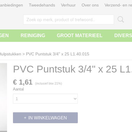
anbiedingen
Tweedehands
Verhuur
Over ons
Verzend- en re
GEN
REINIGING
GROOT MATERIEEL
DIVER
Hulpstukken
>
PVC Puntstuk 3/4" x 25 L1.40.015
PVC Puntstuk 3/4" x 25 L1
€ 1,61
(inclusief btw 21%)
Aantal
IN WINKELWAGEN