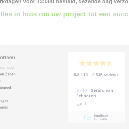
kdagen voor 13:00u besteld, dezelfde dag verz
lles in huis om uw project tot een suc
orieën
derhoud
/
 en Zagen
8.8
10
2.535 reviews
g
terieel
8
/
10
Gerard van
Schooten
ingen
goed
ands