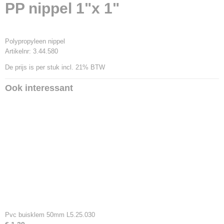
EAN code
PP nippel 1"x 1"
3.44.580
Polypropyleen nippel
Artikelnr: 3.44.580
De prijs is per stuk incl. 21% BTW
Ook interessant
Pvc buisklem 50mm L5.25.030