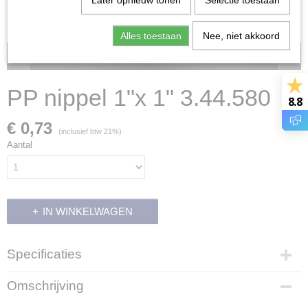
Later opnieuw tonen
Selectie toestaan
Alles toestaan
Nee, niet akkoord
Voorraad: 0
PP nippel 1"x 1" 3.44.580
8.8
€ 0,73
(inclusief btw 21%)
Aantal
IN WINKELWAGEN
Specificaties
Productcode
Omschrijving
14012