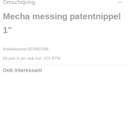
Omschrijving
14192
Productcode leverancier
Mecha messing patentnippel
8230007006
1"
Artikelnummer:8230007006
De prijs is per stuk incl. 21% BTW
Ook interessant