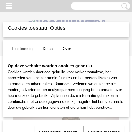
Cookies toestaan Opties
Inloggen
Registreren
UW WINKELWAGEN
Toestemming
Details
Over
Geen producten
(0)
Op deze website worden cookies gebruikt
Home
>
Gazononderhoud
>
Beregeningstechniek
>
Fittingen
>
Cookies worden door ons gebruikt voor verkeersanalyse, het
Mecha messing patentnippel 1" 8230007006
aanbieden van sociale media-functies en het personaliseren van
informatie en advertenties. Daarnaast verlenen we onze sociale
media-, advertentie- en analysepartners toegang tot informatie over
hoe u onze site gebruikt. Zij kunnen deze informatie gebruiken in
combinatie met andere gegevens die zij mogelijk hebben verzameld
door uw gebruik van hun diensten of die u hen hebt verstrekt.