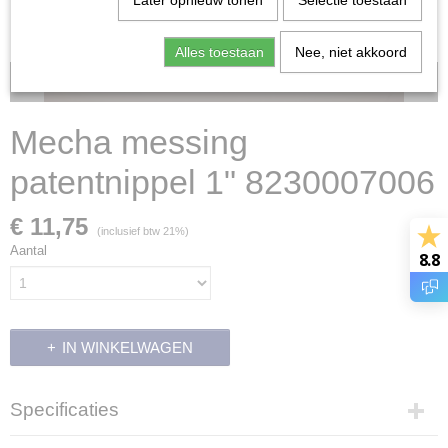
Later opnieuw tonen
Selectie toestaan
Alles toestaan
Nee, niet akkoord
Voorraad: 1
Mecha messing
patentnippel 1" 8230007006
€ 11,75
(inclusief btw 21%)
Aantal
8.8
IN WINKELWAGEN
Specificaties
Productcode