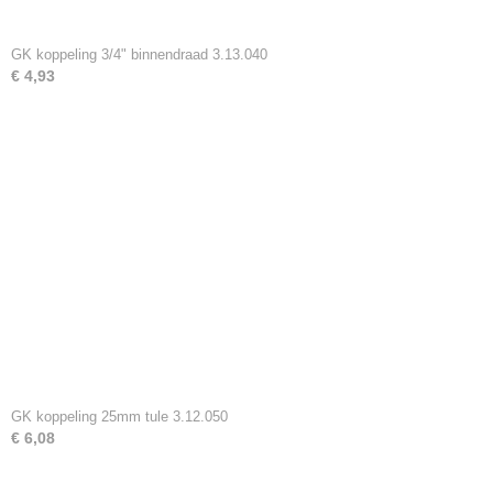
GK koppeling 3/4" binnendraad 3.13.040
€ 4,93
GK koppeling 25mm tule 3.12.050
€ 6,08