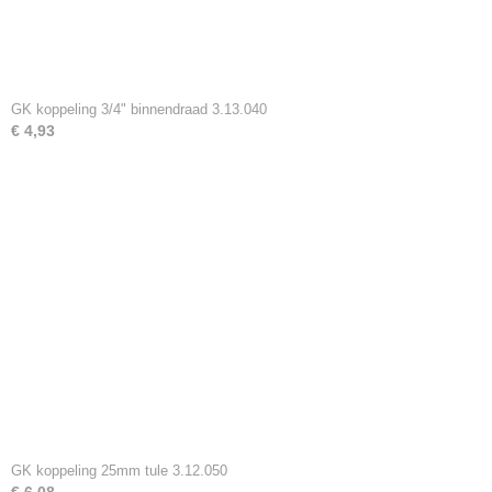
GK koppeling 3/4" binnendraad 3.13.040
€ 4,93
GK koppeling 25mm tule 3.12.050