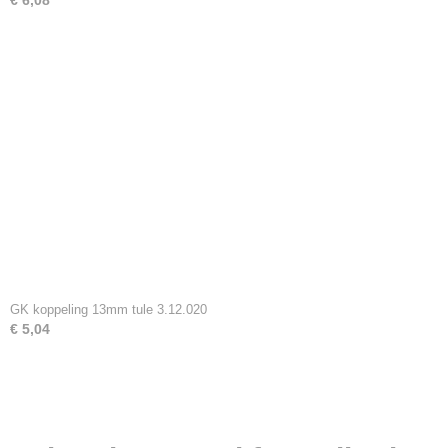
€ 6,08
GK koppeling 13mm tule 3.12.020
€ 5,04