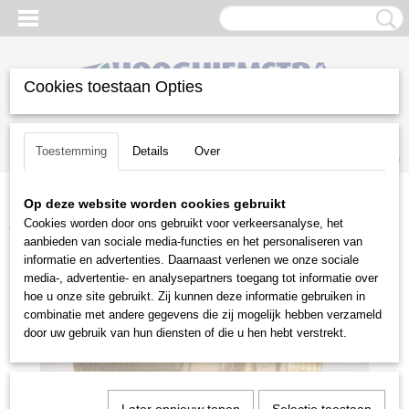
Cookies toestaan Opties
Inloggen
Registreren
UW WINKELWAGEN
Toestemming
Details
Over
Geen producten
(0)
Op deze website worden cookies gebruikt
Home
>
Gazononderhoud
>
Beregeningstechniek
>
Fittingen
>
3
Cookies worden door ons gebruikt voor verkeersanalyse, het
delige slangkoppeling bu.dr. 1 1/4" 3.00.120
aanbieden van sociale media-functies en het personaliseren van
informatie en advertenties. Daarnaast verlenen we onze sociale
media-, advertentie- en analysepartners toegang tot informatie over
hoe u onze site gebruikt. Zij kunnen deze informatie gebruiken in
combinatie met andere gegevens die zij mogelijk hebben verzameld
door uw gebruik van hun diensten of die u hen hebt verstrekt.