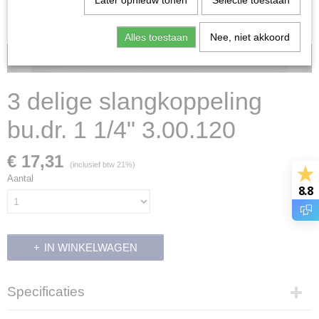
Later opnieuw tonen
Selectie toestaan
Alles toestaan
Nee, niet akkoord
Voorraad: 2
3 delige slangkoppeling
bu.dr. 1 1/4" 3.00.120
€ 17,31
(inclusief btw 21%)
Aantal
8.8
IN WINKELWAGEN
Specificaties
Productcode