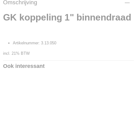
Omschrijving
23554
Productcode leverancier
GK koppeling 1" binnendraad
3.13.050
Artikelnummer: 3.13.050
incl. 21% BTW
Ook interessant