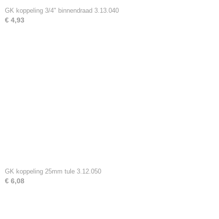
GK koppeling 3/4" binnendraad 3.13.040
€ 4,93
GK koppeling 25mm tule 3.12.050
€ 6,08