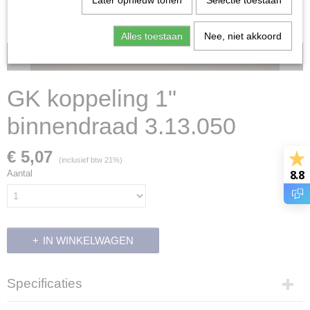
Later opnieuw tonen
Selectie toestaan
Alles toestaan
Nee, niet akkoord
Voorraad: 5
GK koppeling 1"
binnendraad 3.13.050
€ 5,07
(inclusief btw 21%)
8.8
Aantal
IN WINKELWAGEN
Specificaties
Productcode