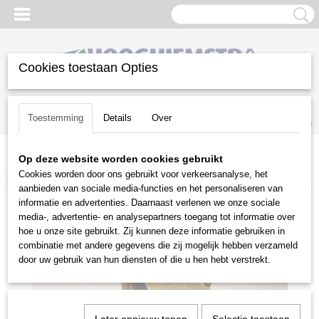
Cookies toestaan Opties
Inloggen
Registreren
UW WINKELWAGEN
Toestemming
Details
Over
Geen producten
(0)
Op deze website worden cookies gebruikt
Home
>
Gazononderhoud
>
Beregeningstechniek
>
Fittingen
>
GK
Cookies worden door ons gebruikt voor verkeersanalyse, het
koppeling 1" binnendraad 3.13.050
aanbieden van sociale media-functies en het personaliseren van
informatie en advertenties. Daarnaast verlenen we onze sociale
media-, advertentie- en analysepartners toegang tot informatie over
hoe u onze site gebruikt. Zij kunnen deze informatie gebruiken in
combinatie met andere gegevens die zij mogelijk hebben verzameld
door uw gebruik van hun diensten of die u hen hebt verstrekt.