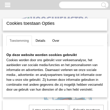
Cookies toestaan Opties
Inloggen
Registreren
UW WINKELWAGEN
Toestemming
Details
Over
Geen producten
(0)
Op deze website worden cookies gebruikt
Home
>
Diversen
>
Transportmiddelen
>
Handtrekwagens Fetra
>
Cookies worden door ons gebruikt voor verkeersanalyse, het
Handtrekwagen 1-assig
aanbieden van sociale media-functies en het personaliseren van
informatie en advertenties. Daarnaast verlenen we onze sociale
media-, advertentie- en analysepartners toegang tot informatie over
hoe u onze site gebruikt. Zij kunnen deze informatie gebruiken in
combinatie met andere gegevens die zij mogelijk hebben verzameld
door uw gebruik van hun diensten of die u hen hebt verstrekt.