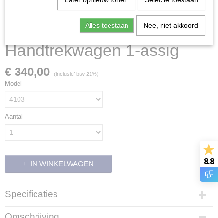
Later opnieuw tonen
Selectie toestaan
Voorraad: 0
Alles toestaan
Nee, niet akkoord
Handtrekwagen 1-assig
€ 340,00
(inclusief btw 21%)
Model
Aantal
8.8
IN WINKELWAGEN
Specificaties
Productcode leverancier
Omschrijving