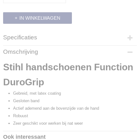
IN WINKELWAGEN
Specificaties
Productcode
Omschrijving
11827
Productcode leverancier
Stihl handschoenen Function
0088 611 10..
DuroGrip
Gebreid, met latex coating
Gesloten band
Actief ademend aan de bovenzijde van de hand
Robuust
Zeer geschikt voor werken bij nat weer
Ook interessant