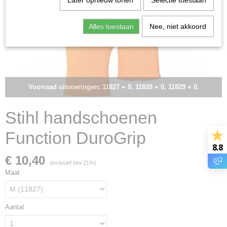
Later opnieuw tonen
Selectie toestaan
Alles toestaan
Nee, niet akkoord
Voorraad uitvoeringen: 11827 = 0, 11828 = 0, 11829 = 0.
Stihl handschoenen
Function DuroGrip
8.8
€ 10,40
(inclusief btw 21%)
Maat
Aantal