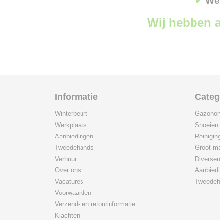
✔
Wer
Wij hebben a
Informatie
Categ
Winterbeurt
Gazonon
Werkplaats
Snoeien
Aanbiedingen
Reinigin
Tweedehands
Groot ma
Verhuur
Diversen
Over ons
Aanbied
Vacatures
Tweedeh
Voorwaarden
Verzend- en retourinformatie
Klachten