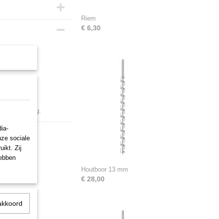
Riem
€ 6,30
nt aansluiting.
ia-
nze sociale
ikt. Zij
hebben
Houtboor 13 mm
€ 28,00
akkoord