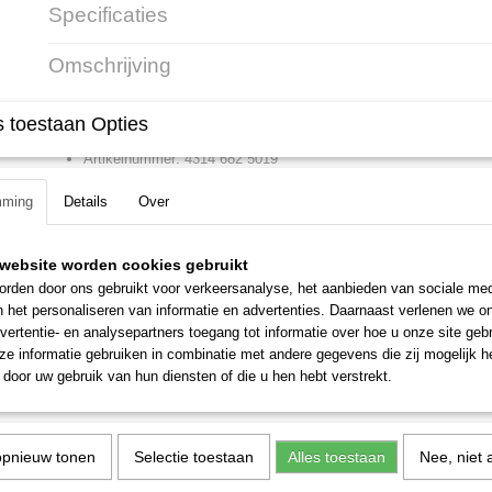
Specificaties
Productcode
4314 682 5019
Omschrijving
Productcode leverancier
4314 682 5019
Houtboor
 toestaan Opties
Artikelnummer: 4314 682 5019
Diameter: 19 mm
mming
Details
Over
Lengte: 460 mm
Gehard en zijdelings geslepen met trekspiraal en voorsnijder. Met 6-ka
website worden cookies gebruikt
rden door ons gebruikt voor verkeersanalyse, het aanbieden van sociale med
n het personaliseren van informatie en advertenties. Daarnaast verlenen we o
vertentie- en analysepartners toegang tot informatie over hoe u onze site gebru
e informatie gebruiken in combinatie met andere gegevens die zij mogelijk 
door uw gebruik van hun diensten of die u hen hebt verstrekt.
opnieuw tonen
Selectie toestaan
Alles toestaan
Nee, niet 