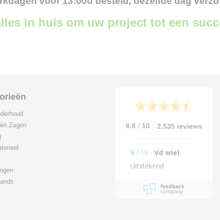
kdagen voor 13:00u besteld, dezelfde dag verz
lles in huis om uw project tot een suc
orieën
derhoud
/
 en Zagen
8.8
10
2.535 reviews
g
terieel
9
/
10
Vd wiel
Uitstekend
ingen
ands