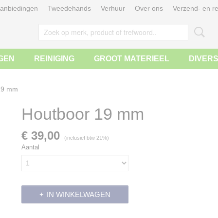
anbiedingen
Tweedehands
Verhuur
Over ons
Verzend- en re
GEN
REINIGING
GROOT MATERIEEL
DIVER
19 mm
Houtboor 19 mm
€ 39,00
(inclusief btw 21%)
Aantal
IN WINKELWAGEN