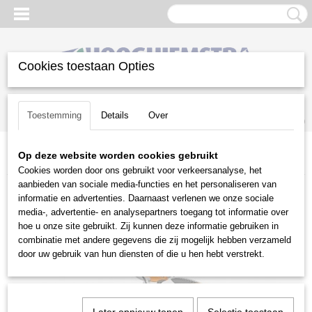
Cookies toestaan Opties
Inloggen
Registreren
UW WINKELWAGEN
Toestemming
Details
Over
Geen producten
(0)
Op deze website worden cookies gebruikt
Home
>
Diversen
>
Grondfrezen
>
Stihl grondfrezen
>
Stihl MH 560
Cookies worden door ons gebruikt voor verkeersanalyse, het
aanbieden van sociale media-functies en het personaliseren van
informatie en advertenties. Daarnaast verlenen we onze sociale
media-, advertentie- en analysepartners toegang tot informatie over
hoe u onze site gebruikt. Zij kunnen deze informatie gebruiken in
combinatie met andere gegevens die zij mogelijk hebben verzameld
door uw gebruik van hun diensten of die u hen hebt verstrekt.