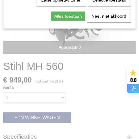
Later opnieuw tonen
Selectie toestaan
Alles toestaan
Nee, niet akkoord
Voorraad: 0
Stihl MH 560
€ 949,00
8.8
(inclusief btw 21%)
Aantal
IN WINKELWAGEN
Specificaties