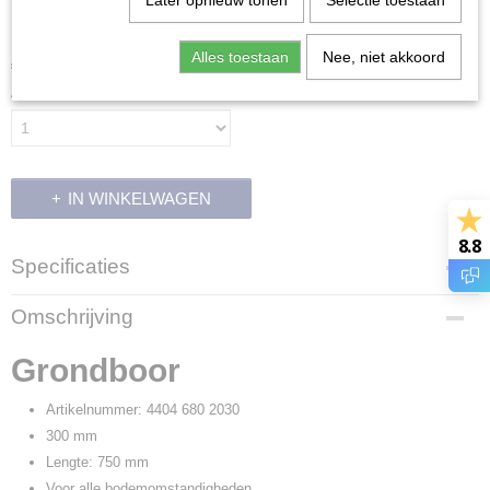
Later opnieuw tonen
Selectie toestaan
Grondboor 300mm
Alles toestaan
Nee, niet akkoord
€ 317,50
(inclusief btw 21%)
Aantal
IN WINKELWAGEN
8.8
Specificaties
Productcode leverancier
Omschrijving
4404 680 2030
Grondboor
Artikelnummer: 4404 680 2030
300 mm
Lengte: 750 mm
Voor alle bodemomstandigheden