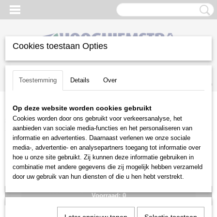
Cookies toestaan Opties
Inloggen
Registreren
UW WINKELWAGEN
Toestemming
Details
Over
Geen producten
(0)
Op deze website worden cookies gebruikt
Home
>
Diversen
>
Grondboren
>
Stihl grondboren
>
Grondboor
Cookies worden door ons gebruikt voor verkeersanalyse, het
300mm
aanbieden van sociale media-functies en het personaliseren van
informatie en advertenties. Daarnaast verlenen we onze sociale
media-, advertentie- en analysepartners toegang tot informatie over
hoe u onze site gebruikt. Zij kunnen deze informatie gebruiken in
combinatie met andere gegevens die zij mogelijk hebben verzameld
door uw gebruik van hun diensten of die u hen hebt verstrekt.
Voorraad: 0