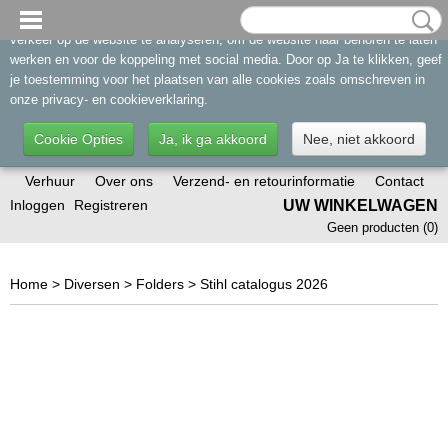
Cookies toestaan Opties
Inloggen
Registreren
UW WINKELWAGEN
Toestemming
Details
Over
Geen producten
(0)
Op deze website worden cookies gebruikt
Home
>
Diversen
>
Folders
>
Stihl catalogus 2026
Cookies worden door ons gebruikt voor verkeersanalyse, het
aanbieden van sociale media-functies en het personaliseren van
informatie en advertenties. Daarnaast verlenen we onze sociale
media-, advertentie- en analysepartners toegang tot informatie over
hoe u onze site gebruikt. Zij kunnen deze informatie gebruiken in
combinatie met andere gegevens die zij mogelijk hebben verzameld
door uw gebruik van hun diensten of die u hen hebt verstrekt.
Noodzakelijk
Door essentiële functies zoals paginanavigatie en toegang tot
Later opnieuw tonen
Selectie toestaan