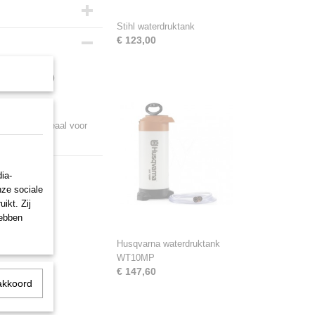
Stihl waterdruktank
€ 123,00
WT2Go
 14 liter. Ideaal voor
ia-
nze sociale
ikt. Zij
hebben
Husqvarna waterdruktank
WT10MP
€ 147,60
akkoord