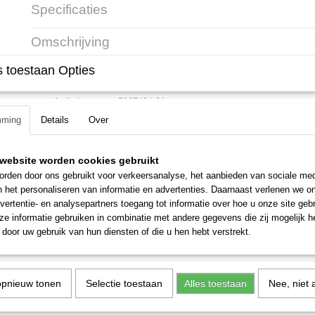
Specificaties
Productcode leverancier
5987424-01
Omschrijving
 toestaan Opties
Husqvarna waterdruktank 
Artikelnummer: 5987424-01
mming
Details
Over
Een compacte en gebruiksvriendelijk watertank met constante druk van
kernboren en het slijpen en zagen van beton. 3 meter slanglengte.
website worden cookies gebruikt
rden door ons gebruikt voor verkeersanalyse, het aanbieden van sociale med
n het personaliseren van informatie en advertenties. Daarnaast verlenen we o
vertentie- en analysepartners toegang tot informatie over hoe u onze site gebru
e informatie gebruiken in combinatie met andere gegevens die zij mogelijk 
door uw gebruik van hun diensten of die u hen hebt verstrekt.
opnieuw tonen
Selectie toestaan
Alles toestaan
Nee, niet 