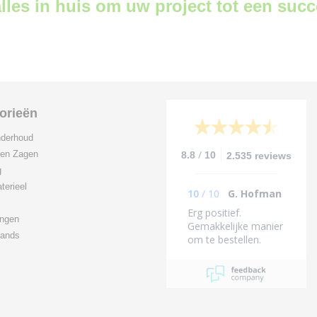
lles in huis om uw project tot een suc
orieën
derhoud
/
 en Zagen
8.8
10
2.535 reviews
g
terieel
10
/
10
G. Hofman
Erg positief.
ingen
Gemakkelijke manier
ands
om te bestellen.
Binnen 1dag
geleverd (midden van
het land).