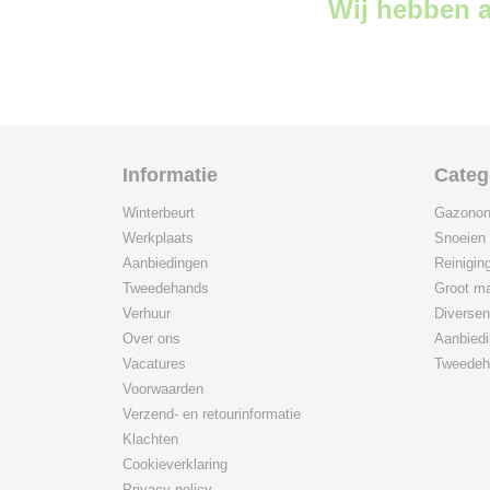
Wij hebben a
Informatie
Categ
Winterbeurt
Gazonon
Werkplaats
Snoeien
Aanbiedingen
Reinigin
Tweedehands
Groot ma
Verhuur
Diversen
Over ons
Aanbied
Vacatures
Tweedeh
Voorwaarden
Verzend- en retourinformatie
Klachten
Cookieverklaring
Privacy policy