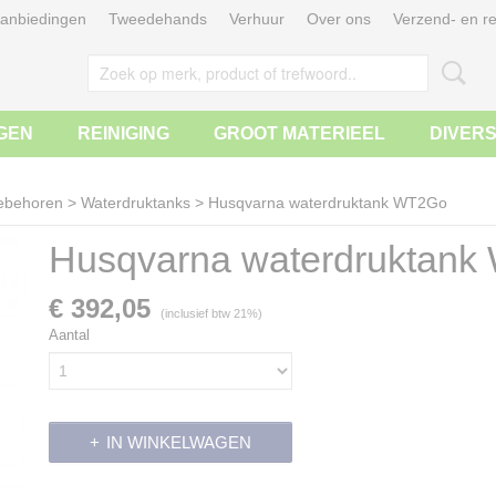
anbiedingen
Tweedehands
Verhuur
Over ons
Verzend- en re
GEN
REINIGING
GROOT MATERIEEL
DIVER
ebehoren
>
Waterdruktanks
>
Husqvarna waterdruktank WT2Go
Husqvarna waterdruktan
€ 392,05
(inclusief btw 21%)
Aantal
IN WINKELWAGEN