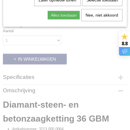
Later opnieuw tonen
Selectie toestaan
40cm
Alles toestaan
Nee, niet akkoord
€ 575,30
(inclusief btw 21%)
Aantal
8.8
IN WINKELWAGEN
Specificaties
Productcode
Omschrijving
15581
Productcode leverancier
Diamant-steen- en
3213 000 0064
betonzaagketting 36 GBM
Artikelnummer: 3213 000 0064