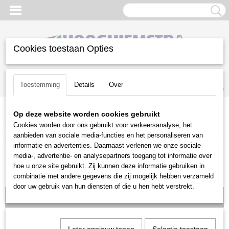
Cookies toestaan Opties
Inloggen
Registreren
UW WINKELWAGEN
Toestemming
Details
Over
Geen producten
(0)
Op deze website worden cookies gebruikt
Home
>
Diversen
>
Doorslijpers en Betonzagen
>
Toebehoren
>
Cookies worden door ons gebruikt voor verkeersanalyse, het
Toebehoren GS 461 betonzaag
>
Diamantketting 36 GBM 40cm
aanbieden van sociale media-functies en het personaliseren van
informatie en advertenties. Daarnaast verlenen we onze sociale
media-, advertentie- en analysepartners toegang tot informatie over
hoe u onze site gebruikt. Zij kunnen deze informatie gebruiken in
combinatie met andere gegevens die zij mogelijk hebben verzameld
door uw gebruik van hun diensten of die u hen hebt verstrekt.
Voorraad: 0
Diamantketting 36 GBM