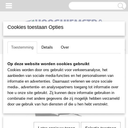
Cookies toestaan Opties
Inloggen
Registreren
UW WINKELWAGEN
Toestemming
Details
Over
Geen producten
(0)
Op deze website worden cookies gebruikt
Home
>
Aanbiedingen
>
Zitmaaier aanbiedingen
>
Stihl RT 4097
Cookies worden door ons gebruikt voor verkeersanalyse, het
SX
aanbieden van sociale media-functies en het personaliseren van
informatie en advertenties. Daarnaast verlenen we onze sociale
Zitmaaier aanbieding
media-, advertentie- en analysepartners toegang tot informatie over
hoe u onze site gebruikt. Zij kunnen deze informatie gebruiken in
combinatie met andere gegevens die zij mogelijk hebben verzameld
door uw gebruik van hun diensten of die u hen hebt verstrekt.