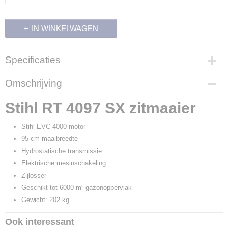
IN WINKELWAGEN
Specificaties
Productcode
Omschrijving
700340
EAN code
Stihl RT 4097 SX zitmaaier
886661779116
Productcode leverancier
Stihl EVC 4000 motor
6165 200 0012
95 cm maaibreedte
Hydrostatische transmissie
Elektrische mesinschakeling
Zijlosser
Geschikt tot 6000 m² gazonoppervlak
Gewicht: 202 kg
Ook interessant