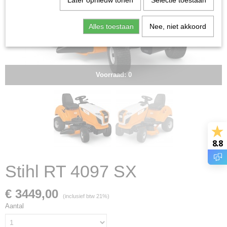
Later opnieuw tonen
Selectie toestaan
Alles toestaan
Nee, niet akkoord
Voorraad: 0
8.8
Stihl RT 4097 SX
€ 3449,00
(inclusief btw 21%)
Aantal