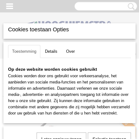
Cookies toestaan Opties
Inloggen
Registreren
UW WINKELWAGEN
Toestemming
Details
Over
Geen producten
(0)
Op deze website worden cookies gebruikt
Home
>
Aanbiedingen
>
Zitmaaier aanbiedingen
>
Toro Timecutter
Cookies worden door ons gebruikt voor verkeersanalyse, het
MR 5075 T
aanbieden van sociale media-functies en het personaliseren van
informatie en advertenties. Daarnaast verlenen we onze sociale
Zitmaaier aanbieding
media-, advertentie- en analysepartners toegang tot informatie over
hoe u onze site gebruikt. Zij kunnen deze informatie gebruiken in
combinatie met andere gegevens die zij mogelijk hebben verzameld
Aanbieding
door uw gebruik van hun diensten of die u hen hebt verstrekt.