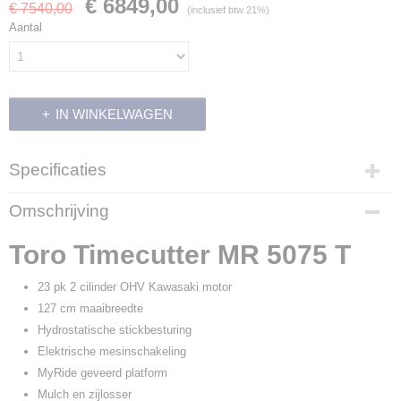
€ 6849,00
€ 7540,00
(inclusief btw 21%)
Aantal
IN WINKELWAGEN
Specificaties
Productcode
Omschrijving
700128
Productcode leverancier
Toro Timecutter MR 5075 T
74696
23 pk 2 cilinder OHV Kawasaki motor
127 cm maaibreedte
Hydrostatische stickbesturing
Elektrische mesinschakeling
MyRide geveerd platform
Mulch en zijlosser