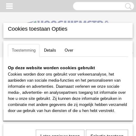
Cookies toestaan Opties
Inloggen
Registreren
UW WINKELWAGEN
Toestemming
Details
Over
Geen producten
(0)
Op deze website worden cookies gebruikt
Home
>
Aanbiedingen
>
Heggenschaar aanbiedingen
>
Husqvarna
Cookies worden door ons gebruikt voor verkeersanalyse, het
522iHD75
aanbieden van sociale media-functies en het personaliseren van
informatie en advertenties. Daarnaast verlenen we onze sociale
media-, advertentie- en analysepartners toegang tot informatie over
hoe u onze site gebruikt. Zij kunnen deze informatie gebruiken in
combinatie met andere gegevens die zij mogelijk hebben verzameld
door uw gebruik van hun diensten of die u hen hebt verstrekt.
Voorraad: 0