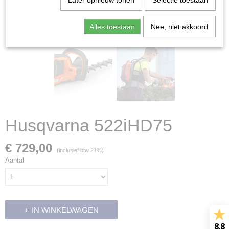
Later opnieuw tonen
Selectie toestaan
Alles toestaan
Nee, niet akkoord
Husqvarna 522iHD75
€ 729,00
(inclusief btw 21%)
Aantal
IN WINKELWAGEN
8.8