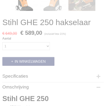
Stihl GHE 250 hakselaar
€ 589,00
€ 649,00
(inclusief btw 21%)
Aantal
IN WINKELWAGEN
Specificaties
Productcode
Omschrijving
700081
Productcode leverancier
Stihl GHE 250
6008 011 1030