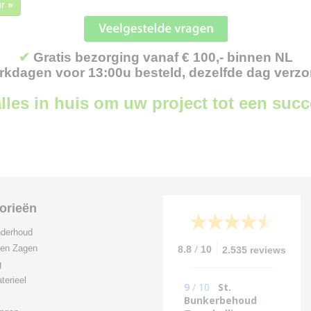
r »
✔
Gratis bezorging vanaf € 100,- binnen NL
kdagen voor 13:00u besteld, dezelfde dag verz
lles in huis om uw project tot een suc
orieën
derhoud
/
 en Zagen
8.8
10
2.535 reviews
g
terieel
9
/
10
St.
Bunkerbehoud