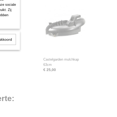
nze sociale
ikt. Zij
hebben
akkoord
Castelgarden mulchkap
63cm
€ 25,00
rte: