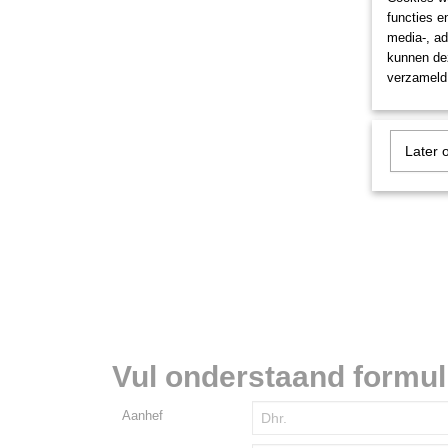
functies e
media-, ad
kunnen dez
verzameld 
Later 
Vul onderstaand formulie
Aanhef