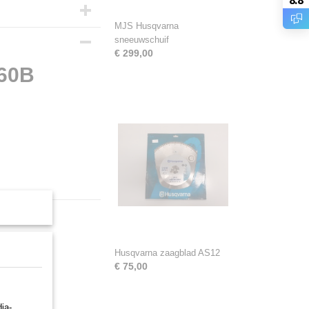
MJS Husqvarna
sneeuwschuif
€ 299,00
60B
Husqvarna zaagblad AS12
€ 75,00
ia-