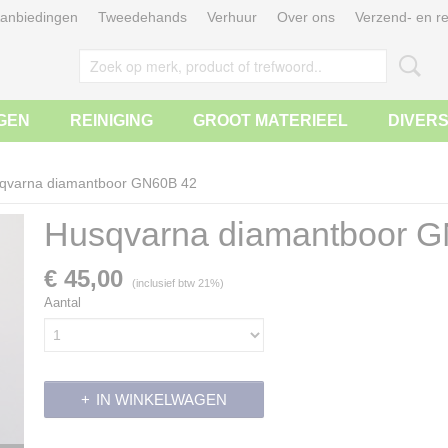
anbiedingen
Tweedehands
Verhuur
Over ons
Verzend- en re
GEN
REINIGING
GROOT MATERIEEL
DIVER
qvarna diamantboor GN60B 42
Husqvarna diamantboor 
€ 45,00
(inclusief btw 21%)
Aantal
IN WINKELWAGEN