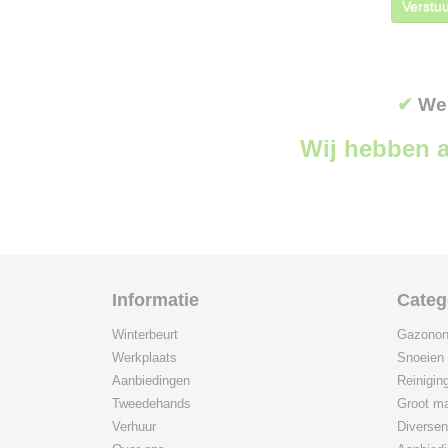
Verstuu
✔
Wer
Wij hebben a
Informatie
Categ
Winterbeurt
Gazonon
Werkplaats
Snoeien
Aanbiedingen
Reinigin
Tweedehands
Groot ma
Verhuur
Diversen