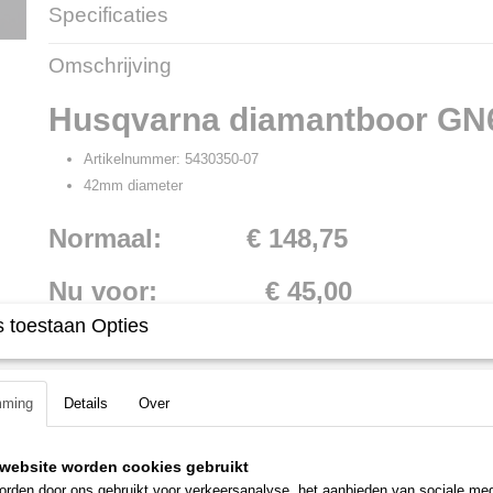
Specificaties
Productcode
40878
Omschrijving
Productcode leverancier
5430350-07
Husqvarna diamantboor GN
Artikelnummer: 5430350-07
42mm diameter
Normaal: € 148,75
Nu voor: € 45,00
 toestaan Opties
mming
Details
Over
website worden cookies gebruikt
rden door ons gebruikt voor verkeersanalyse, het aanbieden van sociale med