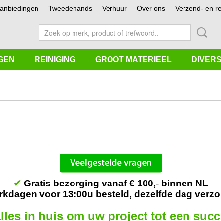
anbiedingen
Tweedehands
Verhuur
Over ons
Verzend- en re
GEN
REINIGING
GROOT MATERIEEL
DIVER
✔
Gratis bezorging vanaf € 100,- binnen NL
kdagen voor 13:00u besteld, dezelfde dag verz
lles in huis om uw project tot een suc