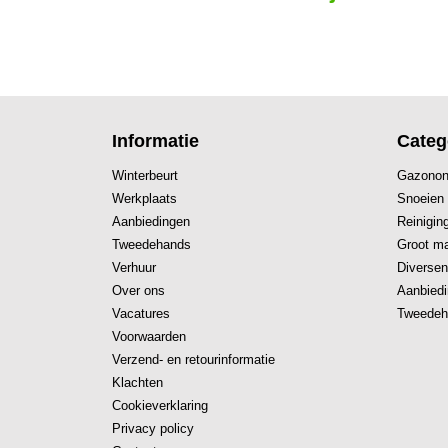
Informatie
Categ
Winterbeurt
Gazonon
Werkplaats
Snoeien
Aanbiedingen
Reinigin
Tweedehands
Groot ma
Verhuur
Diversen
Over ons
Aanbied
Vacatures
Tweedeh
Voorwaarden
Verzend- en retourinformatie
Klachten
Cookieverklaring
Privacy policy