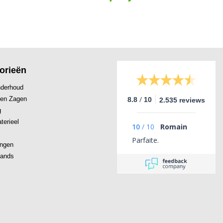
orieën
derhoud
/
 en Zagen
8.8
10
2.535 reviews
g
terieel
10
/
10
Romain
Parfaite.
ingen
ands