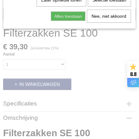
Later opnieuw tonen
Selectie toestaan
Voorraad: 0
Alles toestaan
Nee, niet akkoord
Filterzakken SE 100
€ 39,30
(inclusief btw 21%)
Aantal
8.8
IN WINKELWAGEN
Specificaties
Productcode leverancier
Omschrijving
4901 500 9010
Filterzakken SE 100