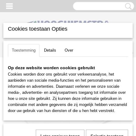
Cookies toestaan Opties
Inloggen
Registreren
UW WINKELWAGEN
Toestemming
Details
Over
Geen producten
(0)
Op deze website worden cookies gebruikt
Home
>
Reiniging
>
Alleszuigers
>
Stihl
>
Filterzakken SE 100
Cookies worden door ons gebruikt voor verkeersanalyse, het
aanbieden van sociale media-functies en het personaliseren van
informatie en advertenties. Daarnaast verlenen we onze sociale
media-, advertentie- en analysepartners toegang tot informatie over
hoe u onze site gebruikt. Zij kunnen deze informatie gebruiken in
combinatie met andere gegevens die zij mogelijk hebben verzameld
door uw gebruik van hun diensten of die u hen hebt verstrekt.