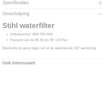
Specificaties
Productcode
Omschrijving
19885
Productcode leverancier
Stihl waterfilter
4910 500 5400
Artikelnummer: 4910 500 5400
Passend voor de RE 90 t/m RE 170 Plus
Beschermt de pomp tegen vuil uit de watertoevoer, 3/4" aansluiting.
Ook interessant