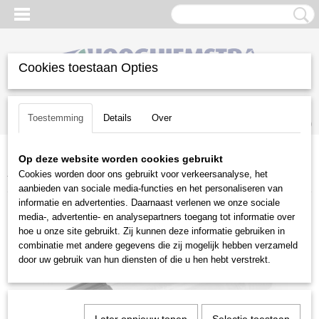
Cookies toestaan Opties
Inloggen
Registreren
UW WINKELWAGEN
Toestemming
Details
Over
Geen producten
(0)
Op deze website worden cookies gebruikt
Home
>
Reiniging
>
Hogedrukreinigers
>
Toebehoren
>
Stihl
Cookies worden door ons gebruikt voor verkeersanalyse, het
toebehoren
>
Stihl waterfilter
aanbieden van sociale media-functies en het personaliseren van
informatie en advertenties. Daarnaast verlenen we onze sociale
media-, advertentie- en analysepartners toegang tot informatie over
hoe u onze site gebruikt. Zij kunnen deze informatie gebruiken in
combinatie met andere gegevens die zij mogelijk hebben verzameld
door uw gebruik van hun diensten of die u hen hebt verstrekt.